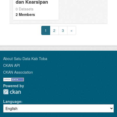
dan Kearsipan
0 Datasets
2 Members
1
2
3
»
About Satu Data Kab Toba
CKAN API
CKAN Association
Powered by
Language