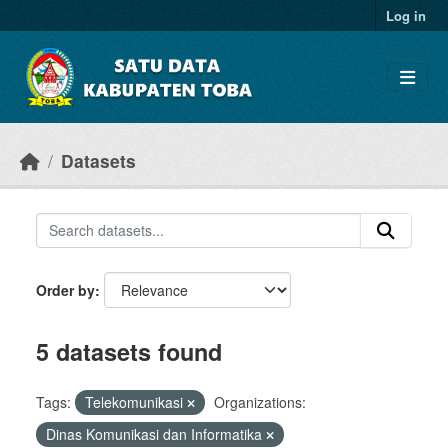
Skip to main content
Log in
Datasets
Order by
5 datasets found
Tags:
Telekomunikasi
Organizations:
Dinas Komunikasi dan Informatika